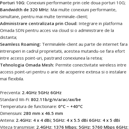
Porturi 10G:
Conexiuni performante prin cele doua porturi 10G;
Bandwidth de 320 MHz:
Mai multe conexiuni performante,
simultane, pentru mai multe terminale-client;
Administrare centralizata prin Cloud:
Integrare in platforma
Omada SDN pentru acces via cloud si o administrare de la
distanta;
Seamless Roaming:
Terminalele-client au parte de internet fara
intreruperi in cadrul proprietatii, acestea mutandu-se fara efort
intre access point-uri, pastrand conexiunea la retea;
Tehnologia Omada Mesh:
Permite conectivitate wireless intre
access point-uri pentru o arie de acoperire extinsa si o instalare
mai flexibila.
Frecventa:
2.4GHz 5GHz 6GHz
Standard Wi-Fi:
802.11b/g/n/a/ac/ax/be
Temperatura de functionare:
0°C ~ +40°C
Dimensiuni:
280 mm x 46.5 mm
Antena:
2.4GHz: 4 x 4 dBi; 5GHz: 4 x 5.5 dBi 6GHz: 4 x 5 dBi
Viteza transmisie:
2.4GHz: 1376 Mbps; 5GHz: 5760 Mbps 6GHz: