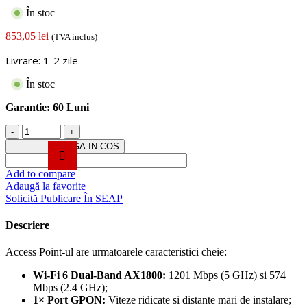
În stoc
853,05
lei
(TVA inclus)
Livrare: 1-2 zile
În stoc
Garantie:
60 Luni
Cantitate
Access
ADAUGA IN COS
Point
Wi-
Add to compare
Fi
Adaugă la favorite
6,
Solicită Publicare În SEAP
AX1800
Dual-
Descriere
Band,
1
Access Point-ul are urmatoarele caracteristici cheie:
x
GPON,
Wi-Fi 6 Dual-Band AX1800:
1201 Mbps (5 GHz) si 574
1
Mbps (2.4 GHz);
x
1× Port GPON:
Viteze ridicate si distante mari de instalare;
FXS,