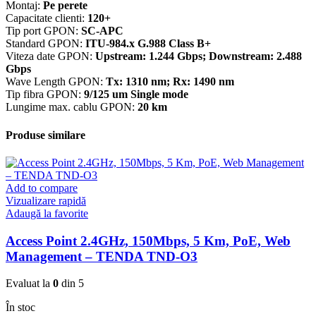
Montaj:
Pe perete
Capacitate clienti:
120+
Tip port GPON:
SC-APC
Standard GPON:
ITU-984.x G.988 Class B+
Viteza date GPON:
Upstream: 1.244 Gbps; Downstream: 2.488
Gbps
Wave Length GPON:
Tx: 1310 nm; Rx: 1490 nm
Tip fibra GPON:
9/125 um Single mode
Lungime max. cablu GPON:
20 km
Produse similare
Add to compare
Vizualizare rapidă
Adaugă la favorite
Access Point 2.4GHz, 150Mbps, 5 Km, PoE, Web
Management – TENDA TND-O3
Evaluat la
0
din 5
În stoc