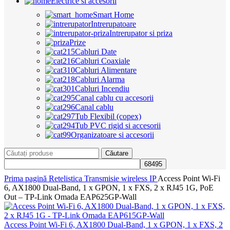
Electrice si accesorii
Smart Home
Intrerupatoare
Intrerupator si priza
Prize
Cabluri Date
Cabluri Coaxiale
Cabluri Alimentare
Cabluri Alarma
Cabluri Incendiu
Canal cablu cu accesorii
Canal cablu
Tub Flexibil (copex)
Tub PVC rigid si accesorii
Organizatoare si accesorii
Căutare
Prima pagină
Retelistica
Transmisie wireless IP
Access Point Wi-Fi
6, AX1800 Dual-Band, 1 x GPON, 1 x FXS, 2 x RJ45 1G, PoE
Out – TP-Link Omada EAP625GP-Wall
Access Point Wi-Fi 6, AX1800 Dual-Band, 1 x GPON, 1 x FXS, 2