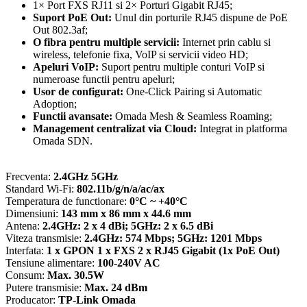
1× Port FXS RJ11 si 2× Porturi Gigabit RJ45;
2
Suport PoE Out:
Unul din porturile RJ45 dispune de PoE
x
Out 802.3af;
RJ45
O fibra pentru multiple servicii:
Internet prin cablu si
1G,
wireless, telefonie fixa, VoIP si servicii video HD;
PoE
Apeluri VoIP:
Suport pentru multiple conturi VoIP si
Out
numeroase functii pentru apeluri;
-
Usor de configurat:
One-Click Pairing si Automatic
TP-
Adoption;
Link
Functii avansate:
Omada Mesh & Seamless Roaming;
Omada
Management centralizat via Cloud:
Integrat in platforma
EAP625GP-
Omada SDN.
Wall
Frecventa:
2.4GHz 5GHz
Standard Wi-Fi:
802.11b/g/n/a/ac/ax
Temperatura de functionare:
0°C ~ +40°C
Dimensiuni:
143 mm x 86 mm x 44.6 mm
Antena:
2.4GHz: 2 x 4 dBi; 5GHz: 2 x 6.5 dBi
Viteza transmisie:
2.4GHz: 574 Mbps; 5GHz: 1201 Mbps
Interfata:
1 x GPON 1 x FXS 2 x RJ45 Gigabit (1x PoE Out)
Tensiune alimentare:
100-240V AC
Consum:
Max. 30.5W
Putere transmisie:
Max. 24 dBm
Producator:
TP-Link Omada