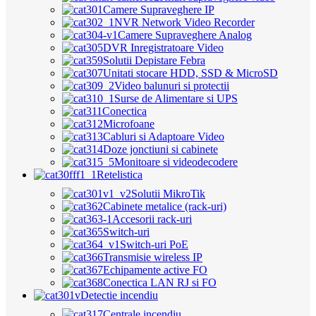
Camere Supraveghere IP
NVR Network Video Recorder
Camere Supraveghere Analog
DVR Inregistratoare Video
Solutii Depistare Febra
Unitati stocare HDD, SSD & MicroSD
Video balunuri si protectii
Surse de Alimentare si UPS
Conectica
Microfoane
Cabluri si Adaptoare Video
Doze jonctiuni si cabinete
Monitoare si videodecodere
Retelistica
Solutii MikroTik
Cabinete metalice (rack-uri)
Accesorii rack-uri
Switch-uri
Switch-uri PoE
Transmisie wireless IP
Echipamente active FO
Conectica LAN RJ si FO
Detectie incendiu
Centrale incendiu