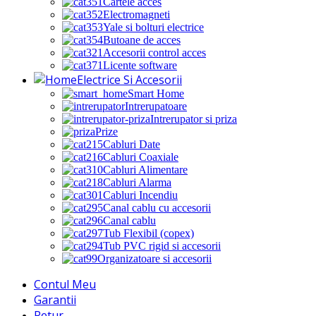
Cartele acces
Electromagneti
Yale si bolturi electrice
Butoane de acces
Accesorii control acces
Licente software
Electrice Si Accesorii
Smart Home
Intrerupatoare
Intrerupator si priza
Prize
Cabluri Date
Cabluri Coaxiale
Cabluri Alimentare
Cabluri Alarma
Cabluri Incendiu
Canal cablu cu accesorii
Canal cablu
Tub Flexibil (copex)
Tub PVC rigid si accesorii
Organizatoare si accesorii
Contul Meu
Garantii
Retur