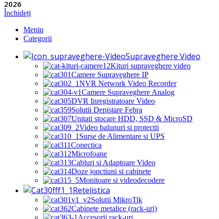
2026
Închideți
Meniu
Categorii
Supraveghere Video
Kituri supraveghere video
Camere Supraveghere IP
NVR Network Video Recorder
Camere Supraveghere Analog
DVR Inregistratoare Video
Solutii Depistare Febra
Unitati stocare HDD, SSD & MicroSD
Video balunuri si protectii
Surse de Alimentare si UPS
Conectica
Microfoane
Cabluri si Adaptoare Video
Doze jonctiuni si cabinete
Monitoare si videodecodere
Retelistica
Solutii MikroTik
Cabinete metalice (rack-uri)
Accesorii rack-uri