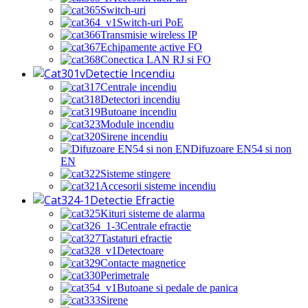
Switch-uri
Switch-uri PoE
Transmisie wireless IP
Echipamente active FO
Conectica LAN RJ si FO
Detectie Incendiu
Centrale incendiu
Detectori incendiu
Butoane incendiu
Module incendiu
Sirene incendiu
Difuzoare EN54 si non
EN
Sisteme stingere
Accesorii sisteme incendiu
Detectie Efractie
Kituri sisteme de alarma
Centrale efractie
Tastaturi efractie
Detectoare
Contacte magnetice
Perimetrale
Butoane si pedale de panica
Sirene