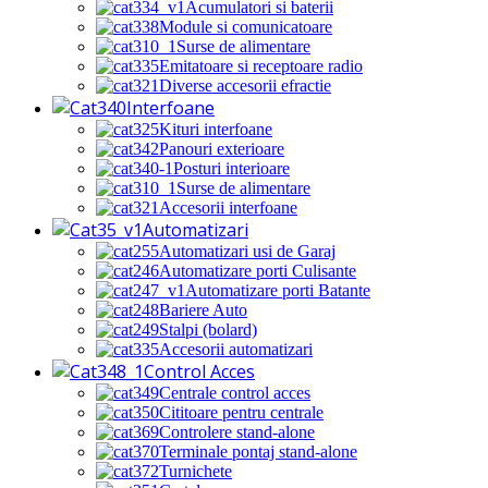
Acumulatori si baterii
Module si comunicatoare
Surse de alimentare
Emitatoare si receptoare radio
Diverse accesorii efractie
Interfoane
Kituri interfoane
Panouri exterioare
Posturi interioare
Surse de alimentare
Accesorii interfoane
Automatizari
Automatizari usi de Garaj
Automatizare porti Culisante
Automatizare porti Batante
Bariere Auto
Stalpi (bolard)
Accesorii automatizari
Control Acces
Centrale control acces
Cititoare pentru centrale
Controlere stand-alone
Terminale pontaj stand-alone
Turnichete