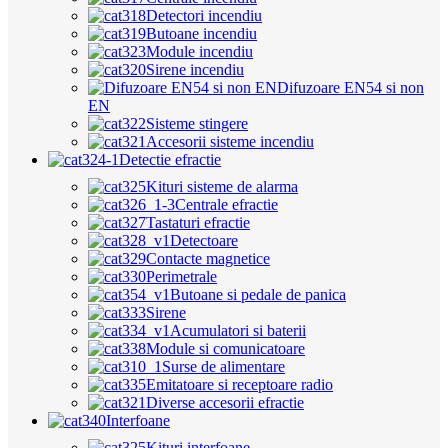
Detectori incendiu
Butoane incendiu
Module incendiu
Sirene incendiu
Difuzoare EN54 si non
EN
Sisteme stingere
Accesorii sisteme incendiu
Detectie efractie
Kituri sisteme de alarma
Centrale efractie
Tastaturi efractie
Detectoare
Contacte magnetice
Perimetrale
Butoane si pedale de panica
Sirene
Acumulatori si baterii
Module si comunicatoare
Surse de alimentare
Emitatoare si receptoare radio
Diverse accesorii efractie
Interfoane
Kituri interfoane