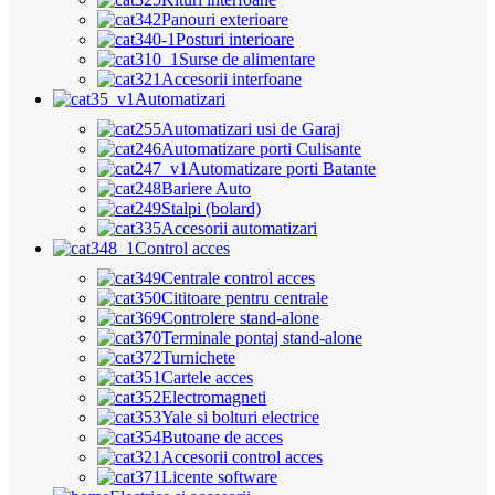
Panouri exterioare
Posturi interioare
Surse de alimentare
Accesorii interfoane
Automatizari
Automatizari usi de Garaj
Automatizare porti Culisante
Automatizare porti Batante
Bariere Auto
Stalpi (bolard)
Accesorii automatizari
Control acces
Centrale control acces
Cititoare pentru centrale
Controlere stand-alone
Terminale pontaj stand-alone
Turnichete
Cartele acces
Electromagneti
Yale si bolturi electrice
Butoane de acces
Accesorii control acces
Licente software