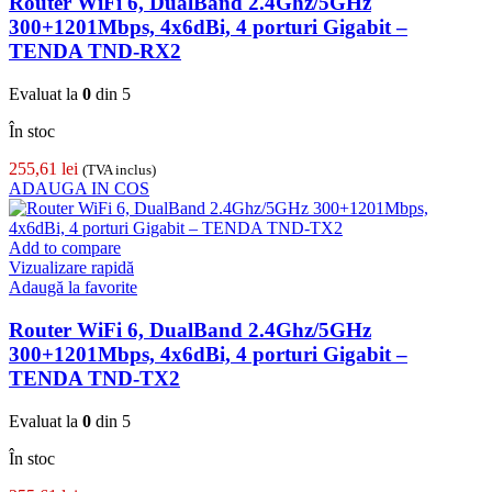
Router WiFi 6, DualBand 2.4Ghz/5GHz
300+1201Mbps, 4x6dBi, 4 porturi Gigabit –
TENDA TND-RX2
Evaluat la
0
din 5
În stoc
255,61
lei
(TVA inclus)
ADAUGA IN COS
Add to compare
Vizualizare rapidă
Adaugă la favorite
Router WiFi 6, DualBand 2.4Ghz/5GHz
300+1201Mbps, 4x6dBi, 4 porturi Gigabit –
TENDA TND-TX2
Evaluat la
0
din 5
În stoc