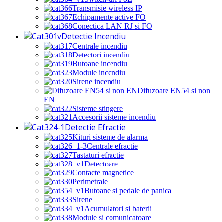
Transmisie wireless IP
Echipamente active FO
Conectica LAN RJ si FO
Detectie Incendiu
Centrale incendiu
Detectori incendiu
Butoane incendiu
Module incendiu
Sirene incendiu
Difuzoare EN54 si non
EN
Sisteme stingere
Accesorii sisteme incendiu
Detectie Efractie
Kituri sisteme de alarma
Centrale efractie
Tastaturi efractie
Detectoare
Contacte magnetice
Perimetrale
Butoane si pedale de panica
Sirene
Acumulatori si baterii
Module si comunicatoare