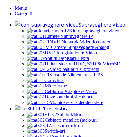
Meniu
Categorii
Supraveghere Video
Kituri supraveghere video
Camere Supraveghere IP
NVR Network Video Recorder
Camere Supraveghere Analog
DVR Inregistratoare Video
Solutii Depistare Febra
Unitati stocare HDD, SSD & MicroSD
Video balunuri si protectii
Surse de Alimentare si UPS
Conectica
Microfoane
Cabluri si Adaptoare Video
Doze jonctiuni si cabinete
Monitoare si videodecodere
Retelistica
Solutii MikroTik
Cabinete metalice (rack-uri)
Accesorii rack-uri
Switch-uri
Switch-uri PoE