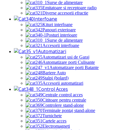
Surse de alimentare
Emitatoare si receptoare radio
Diverse accesorii efractie
Interfoane
Kituri interfoane
Panouri exterioare
Posturi interioare
Surse de alimentare
Accesorii interfoane
Automatizari
Automatizari usi de Garaj
Automatizare porti Culisante
Automatizare porti Batante
Bariere Auto
Stalpi (bolard)
Accesorii automatizari
Control Acces
Centrale control acces
Cititoare pentru centrale
Controlere stand-alone
Terminale pontaj stand-alone
Turnichete
Cartele acces
Electromagneti