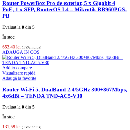
Router PowerBox Pro de exterior, 5 x Gigabit 4
PoE, 1 x SFP, RouterOS L4 – Mikrotik RB960PGS-
PB
Evaluat la
0
din 5
În stoc
653,40
lei
(TVA inclus)
ADAUGA IN COS
Add to compare
Vizualizare rapidă
Adaugă la favorite
Router Wi-Fi 5, DualBand 2.4/5GHz 300+867Mbps,
4x6dBi – TENDA TND-AC5-V30
Evaluat la
0
din 5
În stoc
131,58
lei
(TVA inclus)