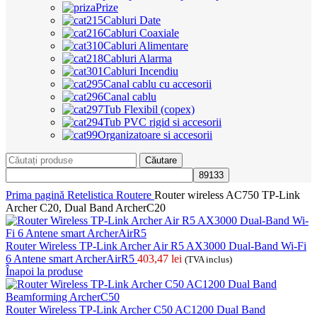
Prize
Cabluri Date
Cabluri Coaxiale
Cabluri Alimentare
Cabluri Alarma
Cabluri Incendiu
Canal cablu cu accesorii
Canal cablu
Tub Flexibil (copex)
Tub PVC rigid si accesorii
Organizatoare si accesorii
Căutare
Prima pagină
Retelistica
Routere
Router wireless AC750 TP-Link
Archer C20, Dual Band ArcherC20
Router Wireless TP-Link Archer Air R5 AX3000 Dual-Band Wi-Fi
6 Antene smart ArcherAirR5
403,47
lei
(TVA inclus)
Înapoi la produse
Router Wireless TP-Link Archer C50 AC1200 Dual Band