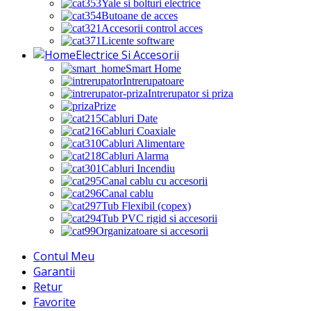
Yale si bolturi electrice
Butoane de acces
Accesorii control acces
Licente software
Electrice Si Accesorii
Smart Home
Intrerupatoare
Intrerupator si priza
Prize
Cabluri Date
Cabluri Coaxiale
Cabluri Alimentare
Cabluri Alarma
Cabluri Incendiu
Canal cablu cu accesorii
Canal cablu
Tub Flexibil (copex)
Tub PVC rigid si accesorii
Organizatoare si accesorii
Contul Meu
Garantii
Retur
Favorite