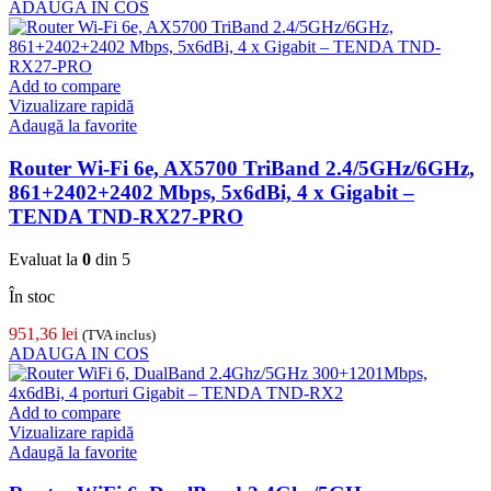
ADAUGA IN COS
Add to compare
Vizualizare rapidă
Adaugă la favorite
Router Wi-Fi 6e, AX5700 TriBand 2.4/5GHz/6GHz,
861+2402+2402 Mbps, 5x6dBi, 4 x Gigabit –
TENDA TND-RX27-PRO
Evaluat la
0
din 5
În stoc
951,36
lei
(TVA inclus)
ADAUGA IN COS
Add to compare
Vizualizare rapidă
Adaugă la favorite