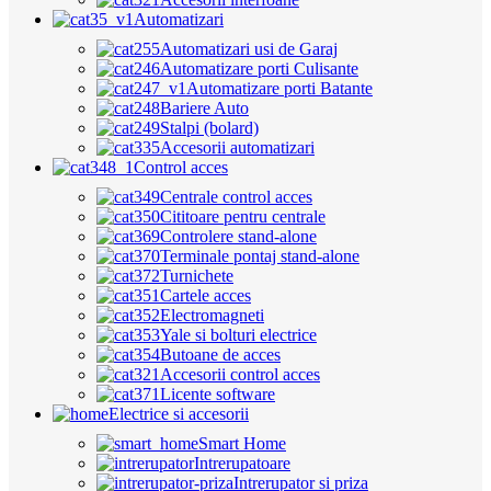
Automatizari
Automatizari usi de Garaj
Automatizare porti Culisante
Automatizare porti Batante
Bariere Auto
Stalpi (bolard)
Accesorii automatizari
Control acces
Centrale control acces
Cititoare pentru centrale
Controlere stand-alone
Terminale pontaj stand-alone
Turnichete
Cartele acces
Electromagneti
Yale si bolturi electrice
Butoane de acces
Accesorii control acces
Licente software
Electrice si accesorii
Smart Home
Intrerupatoare
Intrerupator si priza