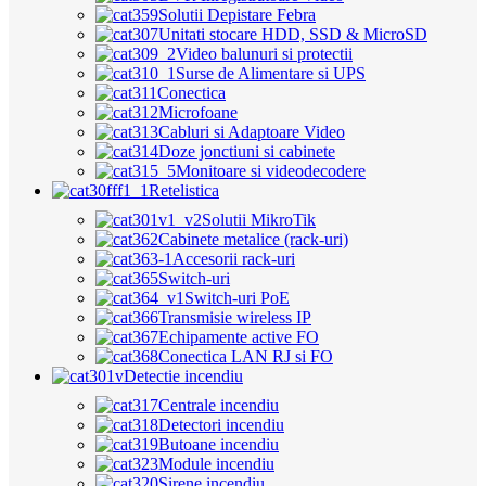
Solutii Depistare Febra
Unitati stocare HDD, SSD & MicroSD
Video balunuri si protectii
Surse de Alimentare si UPS
Conectica
Microfoane
Cabluri si Adaptoare Video
Doze jonctiuni si cabinete
Monitoare si videodecodere
Retelistica
Solutii MikroTik
Cabinete metalice (rack-uri)
Accesorii rack-uri
Switch-uri
Switch-uri PoE
Transmisie wireless IP
Echipamente active FO
Conectica LAN RJ si FO
Detectie incendiu
Centrale incendiu
Detectori incendiu
Butoane incendiu
Module incendiu
Sirene incendiu