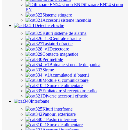
Difuzoare EN54 si non
EN
Sisteme stingere
Accesorii sisteme incendiu
Detectie efractie
Kituri sisteme de alarma
Centrale efractie
Tastaturi efractie
Detectoare
Contacte magnetice
Perimetrale
Butoane si pedale de panica
Sirene
Acumulatori si baterii
Module si comunicatoare
Surse de alimentare
Emitatoare si receptoare radio
Diverse accesorii efractie
Interfoane
Kituri interfoane
Panouri exterioare
Posturi interioare
Surse de alimentare
Accesorii interfoane