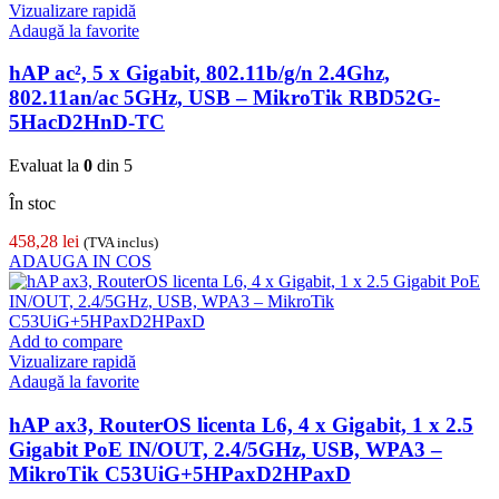
Vizualizare rapidă
Adaugă la favorite
hAP ac², 5 x Gigabit, 802.11b/g/n 2.4Ghz,
802.11an/ac 5GHz, USB – MikroTik RBD52G-
5HacD2HnD-TC
Evaluat la
0
din 5
În stoc
458,28
lei
(TVA inclus)
ADAUGA IN COS
Add to compare
Vizualizare rapidă
Adaugă la favorite
hAP ax3, RouterOS licenta L6, 4 x Gigabit, 1 x 2.5
Gigabit PoE IN/OUT, 2.4/5GHz, USB, WPA3 –
MikroTik C53UiG+5HPaxD2HPaxD