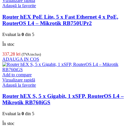
Vizualizare rapidă
Adaugă la favorite
Router hEX PoE Lite, 5 x Fast Ethernet 4 x PoE,
RouterOS L4 – Mikrotik RB750UPr2
Evaluat la
0
din 5
În stoc
337,28
lei
(TVA inclus)
ADAUGA IN COS
Add to compare
Vizualizare rapidă
Adaugă la favorite
Router hEX S, 5 x Gigabit, 1 xSFP, RouterOS L4 –
Mikrotik RB760iGS
Evaluat la
0
din 5
În stoc