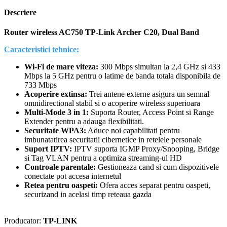
Descriere
Router wireless AC750 TP-Link Archer C20, Dual Band
Caracteristici tehnice:
Wi-Fi de mare viteza:
300 Mbps simultan la 2,4 GHz si 433
Mbps la 5 GHz pentru o latime de banda totala disponibila de
733 Mbps
Acoperire extinsa:
Trei antene externe asigura un semnal
omnidirectional stabil si o acoperire wireless superioara
Multi-Mode 3 in 1:
Suporta Router, Access Point si Range
Extender pentru a adauga flexibilitati.
Securitate WPA3:
Aduce noi capabilitati pentru
imbunatatirea securitatii cibernetice in retelele personale
Suport IPTV:
IPTV suporta IGMP Proxy/Snooping, Bridge
si Tag VLAN pentru a optimiza streaming-ul HD
Controale parentale:
Gestioneaza cand si cum dispozitivele
conectate pot accesa internetul
Retea pentru oaspeti:
Ofera acces separat pentru oaspeti,
securizand in acelasi timp reteaua gazda
Producator:
TP-LINK