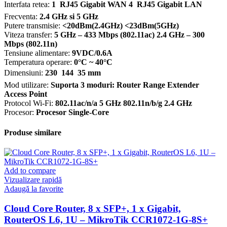
Interfata retea:
1  RJ45 Gigabit WAN 4  RJ45 Gigabit LAN
Frecventa:
2.4 GHz si 5 GHz
Putere transmisie:
<20dBm(2.4GHz) <23dBm(5GHz)
Viteza transfer:
5 GHz – 433 Mbps (802.11ac) 2.4 GHz – 300
Mbps (802.11n)
Tensiune alimentare:
9VDC/0.6A
Temperatura operare:
0°C ~ 40°C
Dimensiuni:
230  144  35 mm
Mod utilizare:
Suporta 3 moduri: Router Range Extender
Access Point
Protocol Wi-Fi:
802.11ac/n/a 5 GHz 802.11n/b/g 2.4 GHz
Procesor:
Procesor Single-Core
Produse similare
Add to compare
Vizualizare rapidă
Adaugă la favorite
Cloud Core Router, 8 x SFP+, 1 x Gigabit,
RouterOS L6, 1U – MikroTik CCR1072-1G-8S+