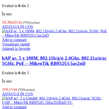
Evaluat la
0
din 5
În stoc
19.304,03
lei
(TVA inclus)
ADAUGA IN COS
Add to compare
Vizualizare rapidă
Adaugă la favorite
hAP ac, 5 x 100M, 802.11b/g/n 2.4Ghz, 802.11a/n/ac
5GHz, PoE – MikroTik RB952Ui-5ac2nD
Evaluat la
0
din 5
În stoc
319,13
lei
(TVA inclus)
ADAUGA IN COS
Add to compare