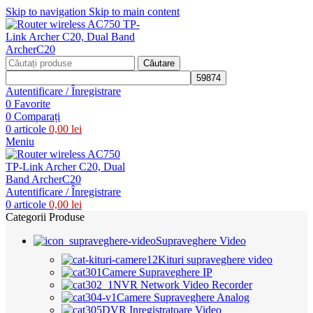
Skip to navigation
Skip to main content
Căutare
Autentificare / Înregistrare
0
Favorite
0
Comparați
0
articole
0,00
lei
Meniu
Autentificare / Înregistrare
0
articole
0,00
lei
Categorii Produse
Supraveghere Video
Kituri supraveghere video
Camere Supraveghere IP
NVR Network Video Recorder
Camere Supraveghere Analog
DVR Inregistratoare Video