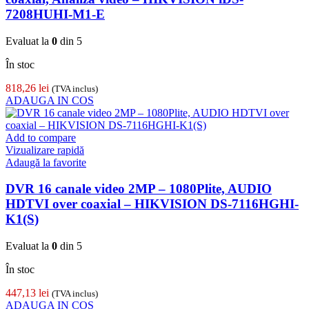
7208HUHI-M1-E
Evaluat la
0
din 5
În stoc
818,26
lei
(TVA inclus)
ADAUGA IN COS
Add to compare
Vizualizare rapidă
Adaugă la favorite
DVR 16 canale video 2MP – 1080Plite, AUDIO
HDTVI over coaxial – HIKVISION DS-7116HGHI-
K1(S)
Evaluat la
0
din 5
În stoc
447,13
lei
(TVA inclus)
ADAUGA IN COS