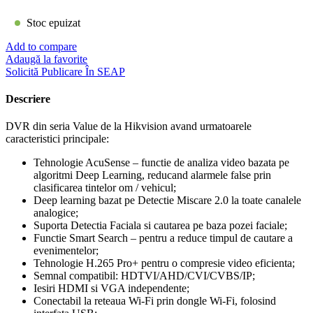
Stoc epuizat
Add to compare
Adaugă la favorite
Solicită Publicare În SEAP
Descriere
DVR din seria Value de la Hikvision avand urmatoarele
caracteristici principale:
Tehnologie AcuSense – functie de analiza video bazata pe
algoritmi Deep Learning, reducand alarmele false prin
clasificarea tintelor om / vehicul;
Deep learning bazat pe Detectie Miscare 2.0 la toate canalele
analogice;
Suporta Detectia Faciala si cautarea pe baza pozei faciale;
Functie Smart Search – pentru a reduce timpul de cautare a
evenimentelor;
Tehnologie H.265 Pro+ pentru o compresie video eficienta;
Semnal compatibil: HDTVI/AHD/CVI/CVBS/IP;
Iesiri HDMI si VGA independente;
Conectabil la reteaua Wi-Fi prin dongle Wi-Fi, folosind