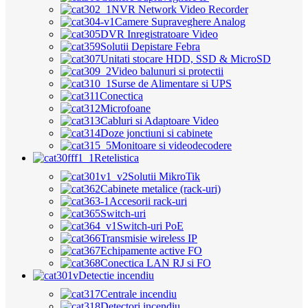
NVR Network Video Recorder
Camere Supraveghere Analog
DVR Inregistratoare Video
Solutii Depistare Febra
Unitati stocare HDD, SSD & MicroSD
Video balunuri si protectii
Surse de Alimentare si UPS
Conectica
Microfoane
Cabluri si Adaptoare Video
Doze jonctiuni si cabinete
Monitoare si videodecodere
Retelistica
Solutii MikroTik
Cabinete metalice (rack-uri)
Accesorii rack-uri
Switch-uri
Switch-uri PoE
Transmisie wireless IP
Echipamente active FO
Conectica LAN RJ si FO
Detectie incendiu
Centrale incendiu
Detectori incendiu