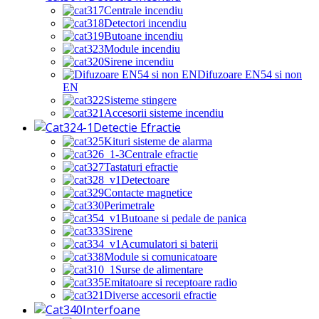
Centrale incendiu
Detectori incendiu
Butoane incendiu
Module incendiu
Sirene incendiu
Difuzoare EN54 si non
EN
Sisteme stingere
Accesorii sisteme incendiu
Detectie Efractie
Kituri sisteme de alarma
Centrale efractie
Tastaturi efractie
Detectoare
Contacte magnetice
Perimetrale
Butoane si pedale de panica
Sirene
Acumulatori si baterii
Module si comunicatoare
Surse de alimentare
Emitatoare si receptoare radio
Diverse accesorii efractie
Interfoane