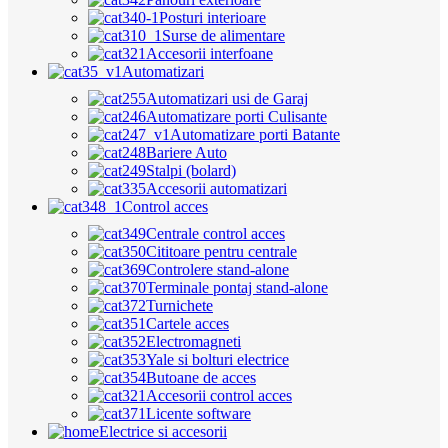
Posturi interioare
Surse de alimentare
Accesorii interfoane
Automatizari
Automatizari usi de Garaj
Automatizare porti Culisante
Automatizare porti Batante
Bariere Auto
Stalpi (bolard)
Accesorii automatizari
Control acces
Centrale control acces
Cititoare pentru centrale
Controlere stand-alone
Terminale pontaj stand-alone
Turnichete
Cartele acces
Electromagneti
Yale si bolturi electrice
Butoane de acces
Accesorii control acces
Licente software
Electrice si accesorii