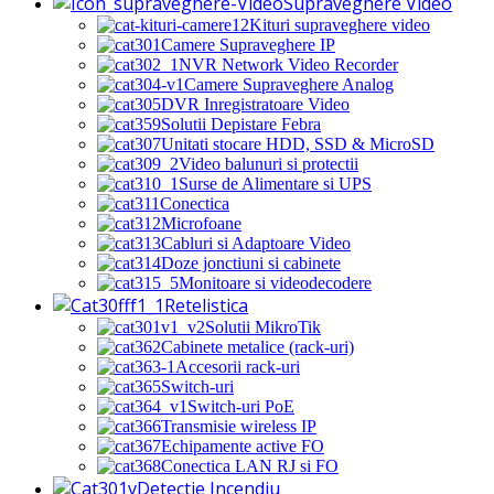
Supraveghere Video
Kituri supraveghere video
Camere Supraveghere IP
NVR Network Video Recorder
Camere Supraveghere Analog
DVR Inregistratoare Video
Solutii Depistare Febra
Unitati stocare HDD, SSD & MicroSD
Video balunuri si protectii
Surse de Alimentare si UPS
Conectica
Microfoane
Cabluri si Adaptoare Video
Doze jonctiuni si cabinete
Monitoare si videodecodere
Retelistica
Solutii MikroTik
Cabinete metalice (rack-uri)
Accesorii rack-uri
Switch-uri
Switch-uri PoE
Transmisie wireless IP
Echipamente active FO
Conectica LAN RJ si FO
Detectie Incendiu