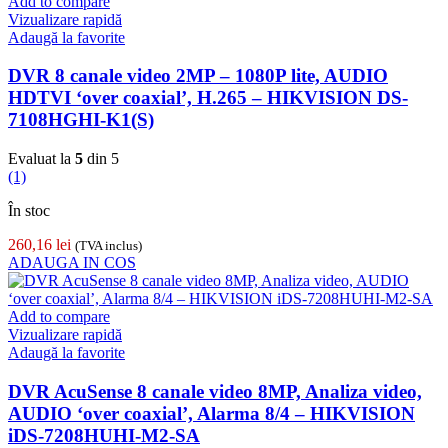
Add to compare
Vizualizare rapidă
Adaugă la favorite
DVR 8 canale video 2MP – 1080P lite, AUDIO
HDTVI ‘over coaxial’, H.265 – HIKVISION DS-
7108HGHI-K1(S)
Evaluat la
5
din 5
(1)
În stoc
260,16
lei
(TVA inclus)
ADAUGA IN COS
Add to compare
Vizualizare rapidă
Adaugă la favorite
DVR AcuSense 8 canale video 8MP, Analiza video,
AUDIO ‘over coaxial’, Alarma 8/4 – HIKVISION
iDS-7208HUHI-M2-SA