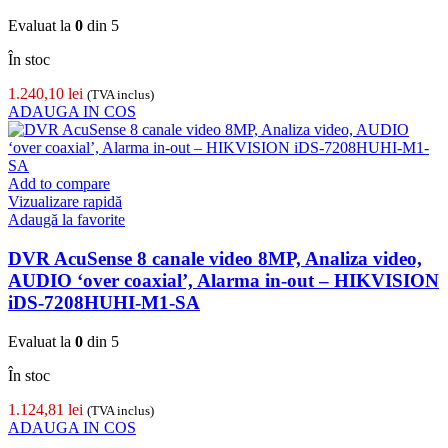
Evaluat la
0
din 5
În stoc
1.240,10
lei
(TVA inclus)
ADAUGA IN COS
Add to compare
Vizualizare rapidă
Adaugă la favorite
DVR AcuSense 8 canale video 8MP, Analiza video,
AUDIO ‘over coaxial’, Alarma in-out – HIKVISION
iDS-7208HUHI-M1-SA
Evaluat la
0
din 5
În stoc
1.124,81
lei
(TVA inclus)
ADAUGA IN COS