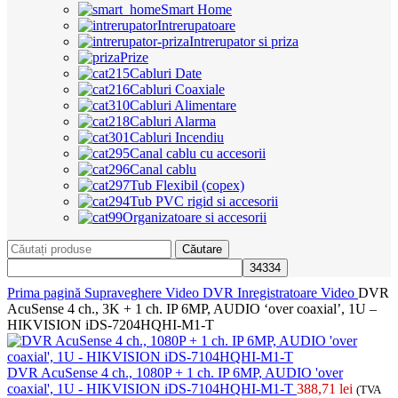
Smart Home
Intrerupatoare
Intrerupator si priza
Prize
Cabluri Date
Cabluri Coaxiale
Cabluri Alimentare
Cabluri Alarma
Cabluri Incendiu
Canal cablu cu accesorii
Canal cablu
Tub Flexibil (copex)
Tub PVC rigid si accesorii
Organizatoare si accesorii
Căutare
Prima pagină
Supraveghere Video
DVR Inregistratoare Video
DVR
AcuSense 4 ch., 3K + 1 ch. IP 6MP, AUDIO ‘over coaxial’, 1U –
HIKVISION iDS-7204HQHI-M1-T
DVR AcuSense 4 ch., 1080P + 1 ch. IP 6MP, AUDIO 'over
coaxial', 1U - HIKVISION iDS-7104HQHI-M1-T
388,71
lei
(TVA