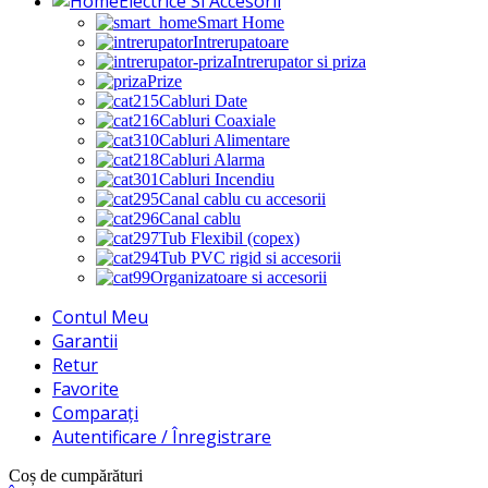
Electrice Si Accesorii
Smart Home
Intrerupatoare
Intrerupator si priza
Prize
Cabluri Date
Cabluri Coaxiale
Cabluri Alimentare
Cabluri Alarma
Cabluri Incendiu
Canal cablu cu accesorii
Canal cablu
Tub Flexibil (copex)
Tub PVC rigid si accesorii
Organizatoare si accesorii
Contul Meu
Garantii
Retur
Favorite
Comparați
Autentificare / Înregistrare
Coș de cumpărături