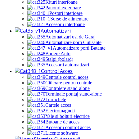
Kituri interfoane
Panouri exterioare
Posturi interioare
Surse de alimentare
Accesorii interfoane
Automatizari
Automatizari usi de Garaj
Automatizare porti Culisante
Automatizare porti Batante
Bariere Auto
Stalpi (bolard)
Accesorii automatizari
Control Acces
Centrale control acces
Cititoare pentru centrale
Controlere stand-alone
Terminale pontaj stand-alone
Turnichete
Cartele acces
Electromagneti
Yale si bolturi electrice
Butoane de acces
Accesorii control acces
Licente software