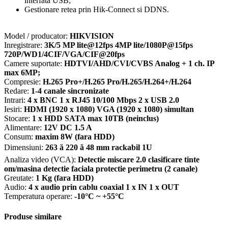
interfata USB;
Gestionare retea prin Hik-Connect si DDNS.
Model / producator:
HIKVISION
Inregistrare:
3K/5 MP lite@12fps 4MP lite/1080P@15fps
720P/WD1/4CIF/VGA/CIF@20fps
Camere suportate:
HDTVI/AHD/CVI/CVBS Analog + 1 ch. IP
max 6MP;
Compresie:
H.265 Pro+/H.265 Pro/H.265/H.264+/H.264
Redare:
1-4 canale sincronizate
Intrari:
4 x BNC 1 x RJ45 10/100 Mbps 2 x USB 2.0
Iesiri:
HDMI (1920 x 1080) VGA (1920 x 1080) simultan
Stocare:
1 x HDD SATA max 10TB (neinclus)
Alimentare:
12V DC 1.5 A
Consum:
maxim 8W (fara HDD)
Dimensiuni:
263 ă 220 ă 48 mm rackabil 1U
Analiza video (VCA):
Detectie miscare 2.0 clasificare tinte
om/masina detectie faciala protectie perimetru (2 canale)
Greutate:
1 Kg (fara HDD)
Audio:
4 x audio prin cablu coaxial 1 x IN 1 x OUT
Temperatura operare:
-10°C ~ +55°C
Produse similare