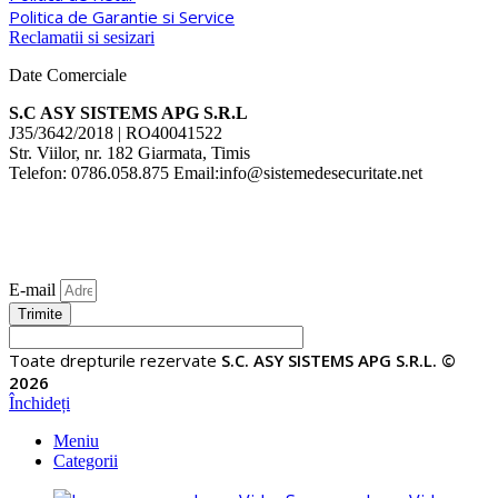
Politica de Garantie si Service
Reclamatii si sesizari
Date Comerciale
S.C ASY SISTEMS APG S.R.L
J35/3642/2018 | RO40041522
Str. Viilor, nr. 182 Giarmata, Timis
Telefon: 0786.058.875 Email:info@sistemedesecuritate.net
E-mail
Trimite
Toate drepturile rezervate
S.C. ASY SISTEMS APG S.R.L. ©
2026
Închideți
Meniu
Categorii