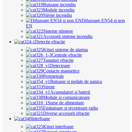
Butoane incendiu
Module incendiu
Sirene incendiu
Difuzoare EN54 si non
EN
Sisteme stingere
Accesorii sisteme incendiu
Detectie efractie
Kituri sisteme de alarma
Centrale efractie
Tastaturi efractie
Detectoare
Contacte magnetice
Perimetrale
Butoane si pedale de panica
Sirene
Acumulatori si baterii
Module si comunicatoare
Surse de alimentare
Emitatoare si receptoare radio
Diverse accesorii efractie
Interfoane
Kituri interfoane
Panouri exterioare