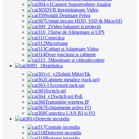
Camere Supraveghere Analog
DVR Inregistratoare Video
Solutii Depistare Febra
Unitati stocare HDD, SSD & MicroSD
Video balunuri si protectii
Surse de Alimentare si UPS
Conectica
Microfoane
Cabluri si Adaptoare Video
Doze jonctiuni si cabinete
Monitoare si videodecodere
Retelistica
Solutii MikroTik
Cabinete metalice (rack-uri)
Accesorii rack-uri
Switch-uri
Switch-uri PoE
Transmisie wireless IP
Echipamente active FO
Conectica LAN RJ si FO
Detectie incendiu
Centrale incendiu
Detectori incendiu
Butoane incendiu