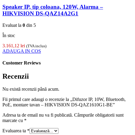
Speaker IP, tip coloana, 120W, Alarma –
HIKVISION DS-QAZ14A2G1
Evaluat la
0
din 5
În stoc
3.161,12
lei
(TVA inclus)
ADAUGA IN COS
Customer Reviews
Recenzii
Nu există recenzii până acum.
Fii primul care adaugi o recenzie la „Difuzor IP, 10W, Bluetooth,
PoE, montare tavan – HIKVISION DS-QAZ1610G1-BE”
Adresa ta de email nu va fi publicată.
Câmpurile obligatorii sunt
marcate cu
*
Evaluarea ta
*