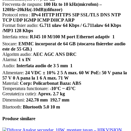
Frecventa de raspuns:
100 Hz to 10 kHz(microfon) –
120Hz~20kHz(-10dB)(difuzor)
Protocol retea :
IPv4 HTTP HTTPS SIP SSL/TLS DNS NTP
TCP UDP IGMP ICMP DHCP ARP
Format fisier audio:
G.711 ulaw 64 Kbps / G.711alaw 64 Kbps
/MP3 128 Kbps
Interfata retea:
RJ45 10 M/100 M port Ethernet adaptiv  1
Stocare:
EMMC incorporat de 64 GB (stocarea fisierelor audio
este de 55 GB.)
Algoritm audio:
AEC AGC ANS DRC
Alarma:
1 x IN
Audio:
Interfata audio de 3 5 mm  1
Alimentare:
24 VDC ± 10% 2 5 A max. 60 W PoE: 50 V pana la
57 V 0 A pana la 1 6 A max. 71 W
Material:
Corp: Policarbonat Baza: ABS
Temperatura functionare:
-10°C ~ 45°C
Greutate(cu cutie):
Aprox. 2.7 kg
Dimensiuni:
242.78 mm  192.7 mm
Bluetooth:
Bluetooth 5.0 10 m
Produse similare