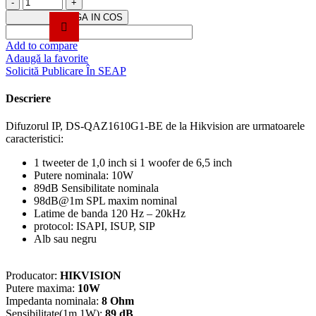
Cantitate
Difuzor
ADAUGA IN COS
IP,
10W,
Add to compare
Bluetooth,
Adaugă la favorite
PoE,
Solicită Publicare În SEAP
montare
tavan
Descriere
-
HIKVISION
Difuzorul IP, DS-QAZ1610G1-BE de la Hikvision are urmatoarele
DS-
caracteristici:
QAZ1610G1-
BE
1 tweeter de 1,0 inch si 1 woofer de 6,5 inch
Putere nominala: 10W
89dB Sensibilitate nominala
98dB@1m SPL maxim nominal
Latime de banda 120 Hz – 20kHz
protocol: ISAPI, ISUP, SIP
Alb sau negru
Producator:
HIKVISION
Putere maxima:
10W
Impedanta nominala:
8 Ohm
Sensibilitate(1m 1W):
89 dB