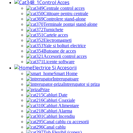
Control Acces
Centrale control acces
Cititoare pentru centrale
Controlere stand-alone
Terminale pontaj stand-alone
Turnichete
Cartele acces
Electromagneti
Yale si bolturi electrice
Butoane de acces
Accesorii control acces
Licente software
Electrice Si Accesorii
Smart Home
Intrerupatoare
Intrerupator si priza
Prize
Cabluri Date
Cabluri Coaxiale
Cabluri Alimentare
Cabluri Alarma
Cabluri Incendiu
Canal cablu cu accesorii
Canal cablu
Tub Flexibil (copex)