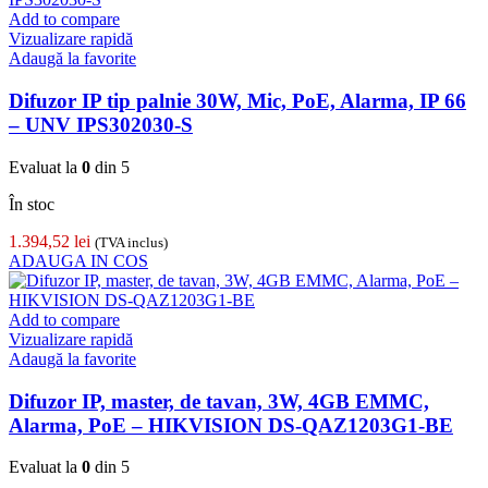
Add to compare
Vizualizare rapidă
Adaugă la favorite
Difuzor IP tip palnie 30W, Mic, PoE, Alarma, IP 66
– UNV IPS302030-S
Evaluat la
0
din 5
În stoc
1.394,52
lei
(TVA inclus)
ADAUGA IN COS
Add to compare
Vizualizare rapidă
Adaugă la favorite
Difuzor IP, master, de tavan, 3W, 4GB EMMC,
Alarma, PoE – HIKVISION DS-QAZ1203G1-BE
Evaluat la
0
din 5