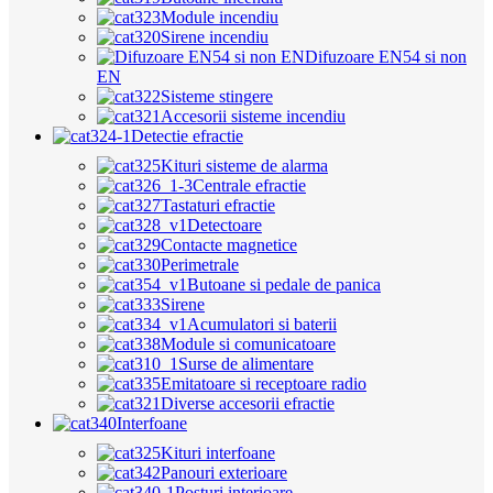
Module incendiu
Sirene incendiu
Difuzoare EN54 si non
EN
Sisteme stingere
Accesorii sisteme incendiu
Detectie efractie
Kituri sisteme de alarma
Centrale efractie
Tastaturi efractie
Detectoare
Contacte magnetice
Perimetrale
Butoane si pedale de panica
Sirene
Acumulatori si baterii
Module si comunicatoare
Surse de alimentare
Emitatoare si receptoare radio
Diverse accesorii efractie
Interfoane
Kituri interfoane
Panouri exterioare
Posturi interioare