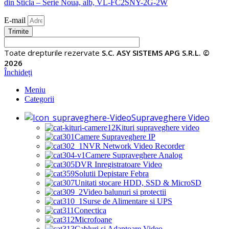
E-mail
Trimite
Toate drepturile rezervate
S.C. ASY SISTEMS APG S.R.L. ©
2026
Închideți
Meniu
Categorii
Supraveghere Video
Kituri supraveghere video
Camere Supraveghere IP
NVR Network Video Recorder
Camere Supraveghere Analog
DVR Inregistratoare Video
Solutii Depistare Febra
Unitati stocare HDD, SSD & MicroSD
Video balunuri si protectii
Surse de Alimentare si UPS
Conectica
Microfoane
Cabluri si Adaptoare Video