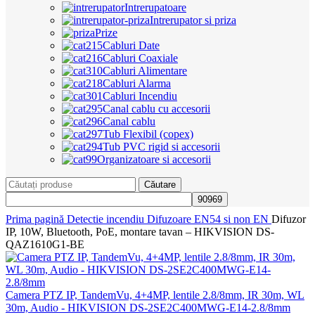
Intrerupatoare
Intrerupator si priza
Prize
Cabluri Date
Cabluri Coaxiale
Cabluri Alimentare
Cabluri Alarma
Cabluri Incendiu
Canal cablu cu accesorii
Canal cablu
Tub Flexibil (copex)
Tub PVC rigid si accesorii
Organizatoare si accesorii
Căutare
Prima pagină
Detectie incendiu
Difuzoare EN54 si non EN
Difuzor
IP, 10W, Bluetooth, PoE, montare tavan – HIKVISION DS-
QAZ1610G1-BE
Camera PTZ IP, TandemVu, 4+4MP, lentile 2.8/8mm, IR 30m, WL
30m, Audio - HIKVISION DS-2SE2C400MWG-E14-2.8/8mm