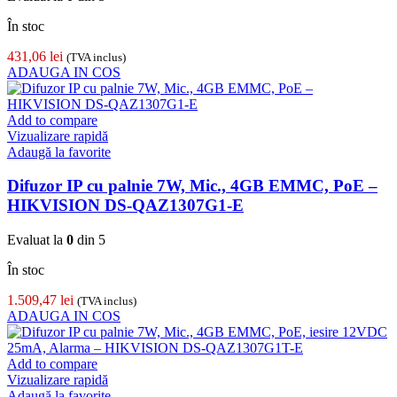
În stoc
431,06
lei
(TVA inclus)
ADAUGA IN COS
Add to compare
Vizualizare rapidă
Adaugă la favorite
Difuzor IP cu palnie 7W, Mic., 4GB EMMC, PoE –
HIKVISION DS-QAZ1307G1-E
Evaluat la
0
din 5
În stoc
1.509,47
lei
(TVA inclus)
ADAUGA IN COS
Add to compare
Vizualizare rapidă
Adaugă la favorite