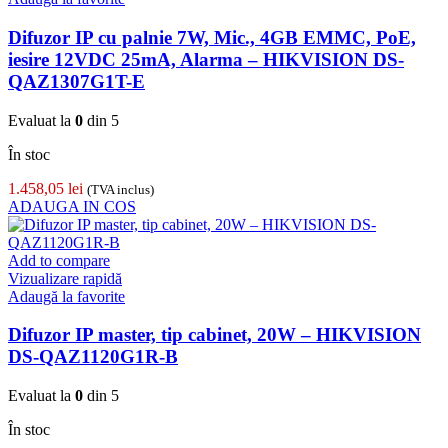
Difuzor IP cu palnie 7W, Mic., 4GB EMMC, PoE,
iesire 12VDC 25mA, Alarma – HIKVISION DS-
QAZ1307G1T-E
Evaluat la
0
din 5
În stoc
1.458,05
lei
(TVA inclus)
ADAUGA IN COS
Add to compare
Vizualizare rapidă
Adaugă la favorite
Difuzor IP master, tip cabinet, 20W – HIKVISION
DS-QAZ1120G1R-B
Evaluat la
0
din 5
În stoc