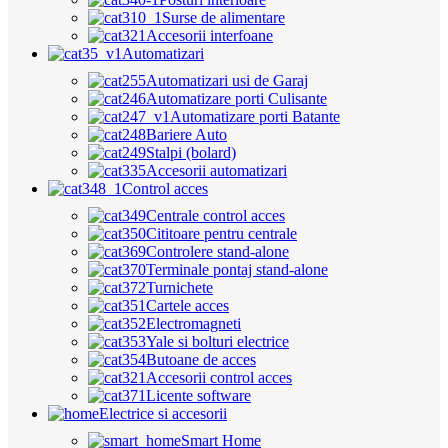
Surse de alimentare
Accesorii interfoane
Automatizari
Automatizari usi de Garaj
Automatizare porti Culisante
Automatizare porti Batante
Bariere Auto
Stalpi (bolard)
Accesorii automatizari
Control acces
Centrale control acces
Cititoare pentru centrale
Controlere stand-alone
Terminale pontaj stand-alone
Turnichete
Cartele acces
Electromagneti
Yale si bolturi electrice
Butoane de acces
Accesorii control acces
Licente software
Electrice si accesorii
Smart Home