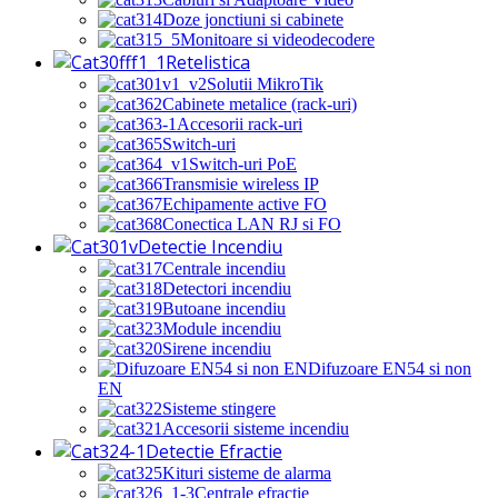
Doze jonctiuni si cabinete
Monitoare si videodecodere
Retelistica
Solutii MikroTik
Cabinete metalice (rack-uri)
Accesorii rack-uri
Switch-uri
Switch-uri PoE
Transmisie wireless IP
Echipamente active FO
Conectica LAN RJ si FO
Detectie Incendiu
Centrale incendiu
Detectori incendiu
Butoane incendiu
Module incendiu
Sirene incendiu
Difuzoare EN54 si non
EN
Sisteme stingere
Accesorii sisteme incendiu
Detectie Efractie
Kituri sisteme de alarma
Centrale efractie