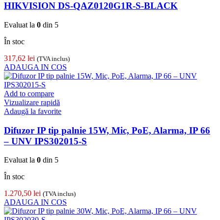
HIKVISION DS-QAZ0120G1R-S-BLACK
Evaluat la
0
din 5
În stoc
317,62
lei
(TVA inclus)
ADAUGA IN COS
Add to compare
Vizualizare rapidă
Adaugă la favorite
Difuzor IP tip palnie 15W, Mic, PoE, Alarma, IP 66
– UNV IPS302015-S
Evaluat la
0
din 5
În stoc
1.270,50
lei
(TVA inclus)
ADAUGA IN COS