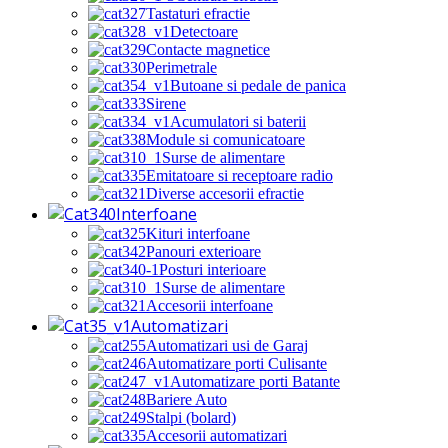
Tastaturi efractie
Detectoare
Contacte magnetice
Perimetrale
Butoane si pedale de panica
Sirene
Acumulatori si baterii
Module si comunicatoare
Surse de alimentare
Emitatoare si receptoare radio
Diverse accesorii efractie
Interfoane
Kituri interfoane
Panouri exterioare
Posturi interioare
Surse de alimentare
Accesorii interfoane
Automatizari
Automatizari usi de Garaj
Automatizare porti Culisante
Automatizare porti Batante
Bariere Auto
Stalpi (bolard)
Accesorii automatizari