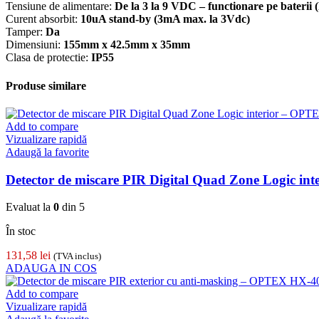
Tensiune de alimentare:
De la 3 la 9 VDC – functionare pe baterii (l
Curent absorbit:
10uA stand-by (3mA max. la 3Vdc)
Tamper:
Da
Dimensiuni:
155mm x 42.5mm x 35mm
Clasa de protectie:
IP55
Produse similare
Add to compare
Vizualizare rapidă
Adaugă la favorite
Detector de miscare PIR Digital Quad Zone Logic 
Evaluat la
0
din 5
În stoc
131,58
lei
(TVA inclus)
ADAUGA IN COS
Add to compare
Vizualizare rapidă