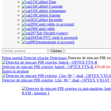
Cabluri Date
Cabluri Coaxiale
Cabluri Alimentare
Cabluri Alarma
Cabluri Incendiu
Canal cablu cu accesorii
Canal cablu
Tub Flexibil (copex)
Tub PVC rigid si accesorii
Organizatoare si accesorii
Căutare
Prima pagină
Detectie efractie
Detectoare
Detector de miscare PIR e
Detector de miscare PIR exterior, baterii - OPTEX FTN-R
435,60
lei
Înapoi la produse
Detector de miscare PIR exterior, 12m, 90‚°, dual - OPTEX VXI-ST