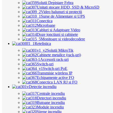
Solutii Depistare Febra
Unitati stocare HDD, SSD & MicroSD
Video balunuri si protectii
Surse de Alimentare si UPS
Conectica
Microfoane
Cabluri si Adaptoare Video
Doze jonctiuni si cabinete
Monitoare si videodecodere
Retelistica
Solutii MikroTik
Cabinete metalice (rack-uri)
Accesorii rack-uri
Switch-uri
Switch-uri PoE
Transmisie wireless IP
Echipamente active FO
Conectica LAN RJ si FO
Detectie incendiu
Centrale incendiu
Detectori incendiu
Butoane incendiu
Module incendiu
Sirene incendiu