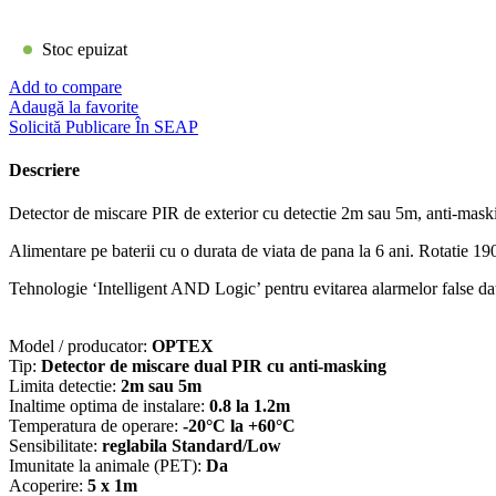
Stoc epuizat
Add to compare
Adaugă la favorite
Solicită Publicare În SEAP
Descriere
Detector de miscare PIR de exterior cu detectie 2m sau 5m, anti-mask
Alimentare pe baterii cu o durata de viata de pana la 6 ani. Rotatie 190
Tehnologie ‘Intelligent AND Logic’ pentru evitarea alarmelor false da
Model / producator:
OPTEX
Tip:
Detector de miscare dual PIR cu anti-masking
Limita detectie:
2m sau 5m
Inaltime optima de instalare:
0.8 la 1.2m
Temperatura de operare:
-20°C la +60°C
Sensibilitate:
reglabila Standard/Low
Imunitate la animale (PET):
Da
Acoperire:
5 x 1m