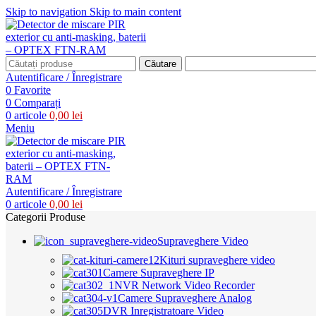
Skip to navigation
Skip to main content
Căutare
Autentificare / Înregistrare
0
Favorite
0
Comparați
0
articole
0,00
lei
Meniu
Autentificare / Înregistrare
0
articole
0,00
lei
Categorii Produse
Supraveghere Video
Kituri supraveghere video
Camere Supraveghere IP
NVR Network Video Recorder
Camere Supraveghere Analog
DVR Inregistratoare Video