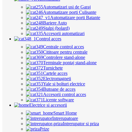
Automatizari usi de Garaj
Automatizare porti Culisante
Automatizare porti Batante
Bariere Auto
Stalpi (bolard)
Accesorii automatizari
Control acces
Centrale control acces
Cititoare pentru centrale
Controlere stand-alone
Terminale pontaj stand-alone
Turnichete
Cartele acces
Electromagneti
Yale si bolturi electrice
Butoane de acces
Accesorii control acces
Licente software
Electrice si accesorii
Smart Home
Intrerupatoare
Intrerupator si priza
Prize