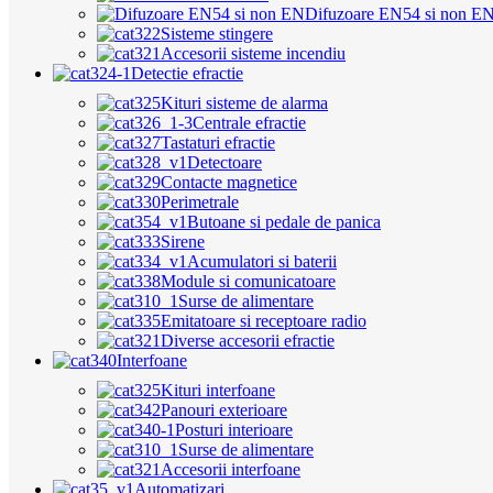
Difuzoare EN54 si non E
Sisteme stingere
Accesorii sisteme incendiu
Detectie efractie
Kituri sisteme de alarma
Centrale efractie
Tastaturi efractie
Detectoare
Contacte magnetice
Perimetrale
Butoane si pedale de panica
Sirene
Acumulatori si baterii
Module si comunicatoare
Surse de alimentare
Emitatoare si receptoare radio
Diverse accesorii efractie
Interfoane
Kituri interfoane
Panouri exterioare
Posturi interioare
Surse de alimentare
Accesorii interfoane
Automatizari