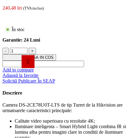
240,48
lei
(TVA inclus)
În stoc
Garantie:
24 Luni
Cantitate
Camera
ADAUGA IN COS
analog
4K,
Add to compare
lentila
Adaugă la favorite
2.8mm,
Solicită Publicare În SEAP
IR
40m,
Descriere
WL
40m,
Camera DS-2CE78U0T-LTS de tip Turret de la Hikvision are
TVI,
urmatoarele caracteristici principale:
Audio
'over
Calitate video superioara cu rezolutie 4K;
coaxial'
Iluminare inteligenta – Smart Hybrid Light combina IR si
-
lumina alba pentru imagini clare in conditii de iluminare
HIKVISION
scazuta;