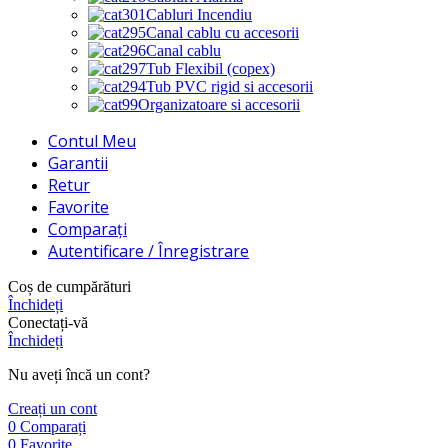
Cabluri Incendiu
Canal cablu cu accesorii
Canal cablu
Tub Flexibil (copex)
Tub PVC rigid si accesorii
Organizatoare si accesorii
Contul Meu
Garantii
Retur
Favorite
Comparați
Autentificare / Înregistrare
Coș de cumpărături
Închideți
Conectați-vă
Închideți
Nu aveți încă un cont?
Creați un cont
0
Comparați
0
Favorite