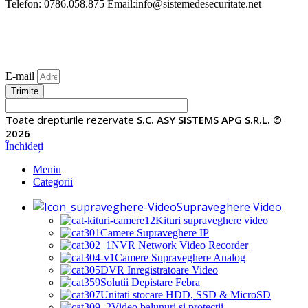
Telefon: 0786.058.875 Email:info@sistemedesecuritate.net
E-mail
Trimite
Toate drepturile rezervate
S.C. ASY SISTEMS APG S.R.L. ©
2026
Închideți
Meniu
Categorii
Supraveghere Video
Kituri supraveghere video
Camere Supraveghere IP
NVR Network Video Recorder
Camere Supraveghere Analog
DVR Inregistratoare Video
Solutii Depistare Febra
Unitati stocare HDD, SSD & MicroSD
Video balunuri si protectii