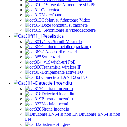
Surse de Alimentare si UPS
Conectica
Microfoane
Cabluri si Adaptoare Video
Doze jonctiuni si cabinete
Monitoare si videodecodere
Retelistica
Solutii MikroTik
Cabinete metalice (rack-uri)
Accesorii rack-uri
Switch-uri
Switch-uri PoE
Transmisie wireless IP
Echipamente active FO
Conectica LAN RJ si FO
Detectie Incendiu
Centrale incendiu
Detectori incendiu
Butoane incendiu
Module incendiu
Sirene incendiu
Difuzoare EN54 si non
EN
Sisteme stingere