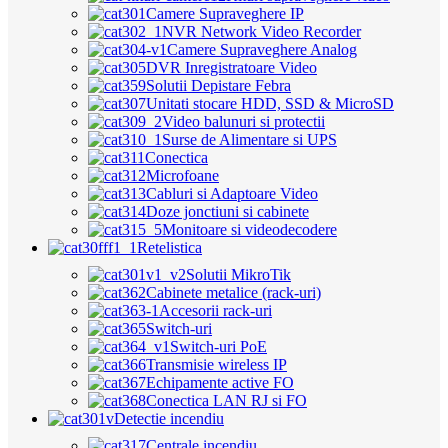
Camere Supraveghere IP
NVR Network Video Recorder
Camere Supraveghere Analog
DVR Inregistratoare Video
Solutii Depistare Febra
Unitati stocare HDD, SSD & MicroSD
Video balunuri si protectii
Surse de Alimentare si UPS
Conectica
Microfoane
Cabluri si Adaptoare Video
Doze jonctiuni si cabinete
Monitoare si videodecodere
Retelistica
Solutii MikroTik
Cabinete metalice (rack-uri)
Accesorii rack-uri
Switch-uri
Switch-uri PoE
Transmisie wireless IP
Echipamente active FO
Conectica LAN RJ si FO
Detectie incendiu
Centrale incendiu