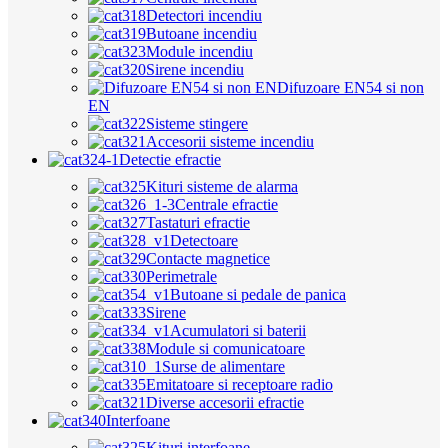
Detectori incendiu
Butoane incendiu
Module incendiu
Sirene incendiu
Difuzoare EN54 si non
EN
Sisteme stingere
Accesorii sisteme incendiu
Detectie efractie
Kituri sisteme de alarma
Centrale efractie
Tastaturi efractie
Detectoare
Contacte magnetice
Perimetrale
Butoane si pedale de panica
Sirene
Acumulatori si baterii
Module si comunicatoare
Surse de alimentare
Emitatoare si receptoare radio
Diverse accesorii efractie
Interfoane
Kituri interfoane