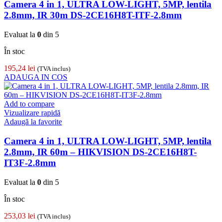
Camera 4 in 1, ULTRA LOW-LIGHT, 5MP, lentila
2.8mm, IR 30m DS-2CE16H8T-ITF-2.8mm
Evaluat la
0
din 5
În stoc
195,24
lei
(TVA inclus)
ADAUGA IN COS
Add to compare
Vizualizare rapidă
Adaugă la favorite
Camera 4 in 1, ULTRA LOW-LIGHT, 5MP, lentila
2.8mm, IR 60m – HIKVISION DS-2CE16H8T-
IT3F-2.8mm
Evaluat la
0
din 5
În stoc
253,03
lei
(TVA inclus)