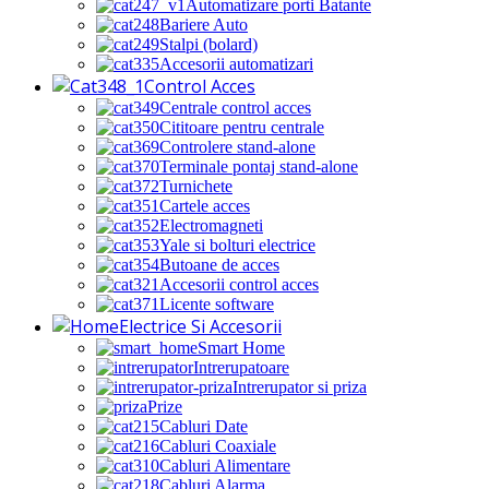
Automatizare porti Batante
Bariere Auto
Stalpi (bolard)
Accesorii automatizari
Control Acces
Centrale control acces
Cititoare pentru centrale
Controlere stand-alone
Terminale pontaj stand-alone
Turnichete
Cartele acces
Electromagneti
Yale si bolturi electrice
Butoane de acces
Accesorii control acces
Licente software
Electrice Si Accesorii
Smart Home
Intrerupatoare
Intrerupator si priza
Prize
Cabluri Date
Cabluri Coaxiale
Cabluri Alimentare
Cabluri Alarma