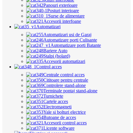
Panouri exterioare
Posturi interioare
Surse de alimentare
Accesorii interfoane
Automatizari
Automatizari usi de Garaj
Automatizare porti Culisante
Automatizare porti Batante
Bariere Auto
Stalpi (bolard)
Accesorii automatizari
Control acces
Centrale control acces
Cititoare pentru centrale
Controlere stand-alone
Terminale pontaj stand-alone
Turnichete
Cartele acces
Electromagneti
Yale si bolturi electrice
Butoane de acces
Accesorii control acces
Licente software