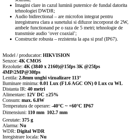
DS-
Imagini clare in cazul luminii puternice de fundal datorita
2CE78U0T-
tehnologiei DWDR;
LTS-
Audio bidirectional – are microfon integrat pentru
2.8mm
inregistrarea clara a sunetului si difuzor incorporat de 2W,
ambele functionand pe o raza de 5 metri; tehnologie de
transmisie audio ‘over coaxial’;
Constructie robusta – rezistenta la apa si praf (IP67).
Model / producator:
HIKVISION
Senzor:
4K CMOS
Rezolutie:
4K (3840 x 2160)@15fps 3K @25fps
4MP/2MP@30fps
Lentila:
2.8mm unghi vizualizare 113°
Iluminare minima:
0.01 Lux (F1.6 AGC ON) 0 Lux cu WL
Distanta IR:
40 metri
Alimentare:
12V DC ±25%
Consum:
max. 6.8W
Temperatura de operare:
-40°C ~ +60°C IP67
Dimensiuni:
110 mm  102.7 mm
Greutate:
375 g
Alarma:
Nu
WDR:
Digital WDR
Inregistrare locala:
Nu