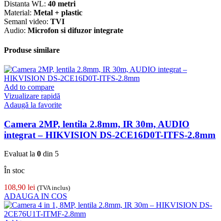
Distanta WL:
40 metri
Material:
Metal + plastic
Semanl video:
TVI
Audio:
Microfon si difuzor integrate
Produse similare
Add to compare
Vizualizare rapidă
Adaugă la favorite
Camera 2MP, lentila 2.8mm, IR 30m, AUDIO
integrat – HIKVISION DS-2CE16D0T-ITFS-2.8mm
Evaluat la
0
din 5
În stoc
108,90
lei
(TVA inclus)
ADAUGA IN COS