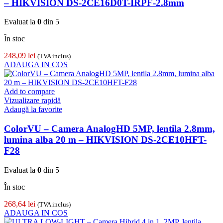
– HIKVISION DS-2CE16D0T-IRPF-2.8mm
Evaluat la
0
din 5
În stoc
248,09
lei
(TVA inclus)
ADAUGA IN COS
Add to compare
Vizualizare rapidă
Adaugă la favorite
ColorVU – Camera AnalogHD 5MP, lentila 2.8mm,
lumina alba 20 m – HIKVISION DS-2CE10HFT-
F28
Evaluat la
0
din 5
În stoc
268,64
lei
(TVA inclus)
ADAUGA IN COS