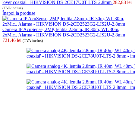
'over coaxial'- HIKVISION DS-2CE17U0T-LTS-2.8mm
282,83
lei
(TVA inclus)
Înapoi la produse
Camera IP AcuSense, 2MP, lentila 2.8mm, IR 30m, WL 30m,
2xMic., Alarma - HIKVISION DS-2CD2523G2-LIS2U-2.8mm
721,46
lei
(TVA inclus)