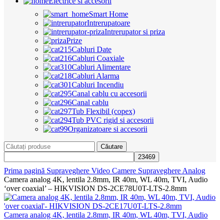
Electrice si accesorii
Smart Home
Intrerupatoare
Intrerupator si priza
Prize
Cabluri Date
Cabluri Coaxiale
Cabluri Alimentare
Cabluri Alarma
Cabluri Incendiu
Canal cablu cu accesorii
Canal cablu
Tub Flexibil (copex)
Tub PVC rigid si accesorii
Organizatoare si accesorii
Căutare
Prima pagină
Supraveghere Video
Camere Supraveghere Analog
Camera analog 4K, lentila 2.8mm, IR 40m, WL 40m, TVI, Audio
‘over coaxial’ – HIKVISION DS-2CE78U0T-LTS-2.8mm
Camera analog 4K, lentila 2.8mm, IR 40m, WL 40m, TVI, Audio