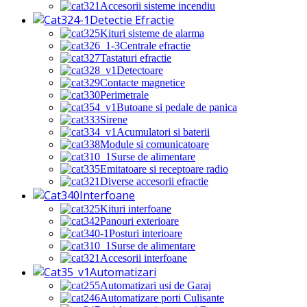
Accesorii sisteme incendiu
Detectie Efractie
Kituri sisteme de alarma
Centrale efractie
Tastaturi efractie
Detectoare
Contacte magnetice
Perimetrale
Butoane si pedale de panica
Sirene
Acumulatori si baterii
Module si comunicatoare
Surse de alimentare
Emitatoare si receptoare radio
Diverse accesorii efractie
Interfoane
Kituri interfoane
Panouri exterioare
Posturi interioare
Surse de alimentare
Accesorii interfoane
Automatizari
Automatizari usi de Garaj
Automatizare porti Culisante