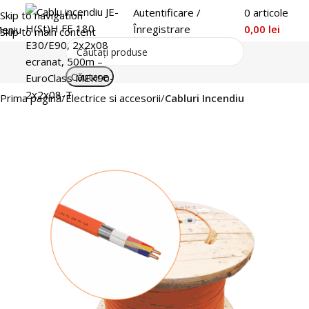
Autentificare /
0
articole
Skip to navigation
Înregistrare
0,00
lei
eniu
Skip to main content
Căutare
Prima pagină
Electrice si accesorii
Cabluri Incendiu