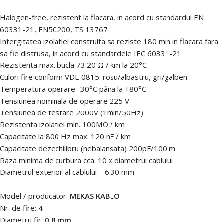
Halogen-free, rezistent la flacara, in acord cu standardul EN
60331-21, EN50200, TS 13767
Intergitatea izolatiei construita sa reziste 180 min in flacara fara
sa fie distrusa, in acord cu standardele IEC 60331-21
Rezistenta max. bucla 73.20 Ω / km la 20°C
Culori fire conform VDE 0815: rosu/albastru, gri/galben
Temperatura operare -30°C pâna la +80°C
Tensiunea nominala de operare 225 V
Tensiunea de testare 2000V (1min/50Hz)
Rezistenta izolatiei min. 100MΩ / km
Capacitate la 800 Hz max. 120 nF / km
Capacitate dezechilibru (nebalansata) 200pF/100 m
Raza minima de curbura cca. 10 x diametrul cablului
Diametrul exterior al cablului – 6.30 mm
Model / producator:
MEKAS KABLO
Nr. de fire:
4
Diametru fir:
0.8 mm